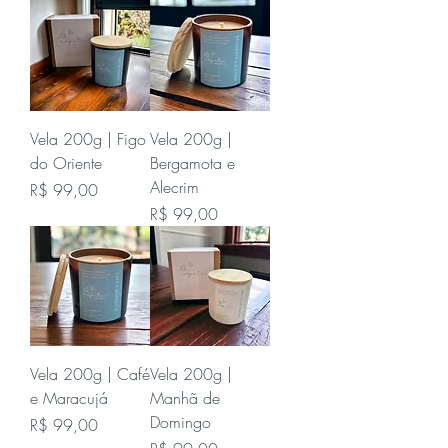
BEM-ESTAR
CERÂMICAS
KITS E PRESENTES
ACESSÓRIOS
Vela 200g | Figo
Vela 200g |
do Oriente
Bergamota e
Alecrim
Preço
R$ 99,00
Preço
R$ 99,00
Vela 200g | Café
Vela 200g |
e Maracujá
Manhã de
Domingo
Preço
R$ 99,00