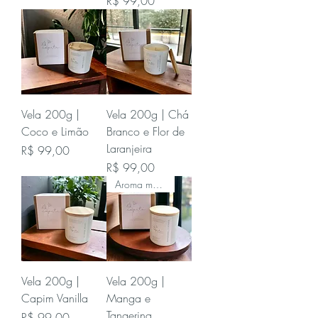
Preço
R$ 99,00
Vela 200g |
Vela 200g | Chá
Coco e Limão
Branco e Flor de
Laranjeira
Preço
R$ 99,00
Preço
R$ 99,00
Aroma mais vendido
Vela 200g |
Vela 200g |
Capim Vanilla
Manga e
Tangerina
Preço
R$ 99,00