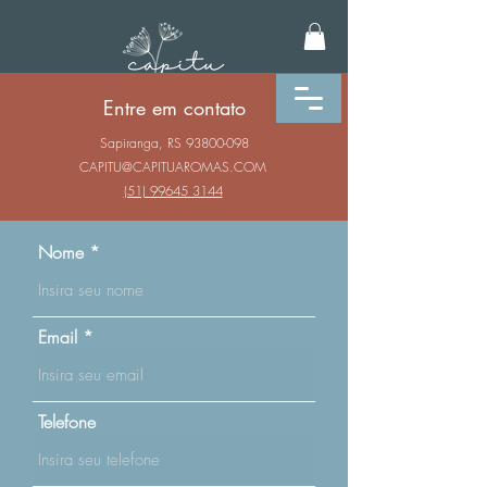
Entre em contato
Sapiranga, RS
93800-098
CAPITU@CAPITUAROMAS.COM
(51) 99645 3144
Nome
Email
Telefone
VELAS AROMÁTICAS
AROMATIZADORES