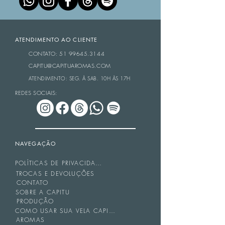
ATENDIMENTO AO CLIENTE
CONTATO: 51 99645.3144
CAPITU@CAPITUAROMAS.COM
ATENDIMENTO: SEG. À SAB. 10H ÀS 17H
REDES SOCIAIS:
NAVEGAÇÃO
POLÍTICAS DE PRIVACIDADE
TROCAS E DEVOLUÇÕES
CONTATO
SOBRE A CAPITU
PRODUÇÃO
COMO USAR SUA VELA CAPITU
AROMAS