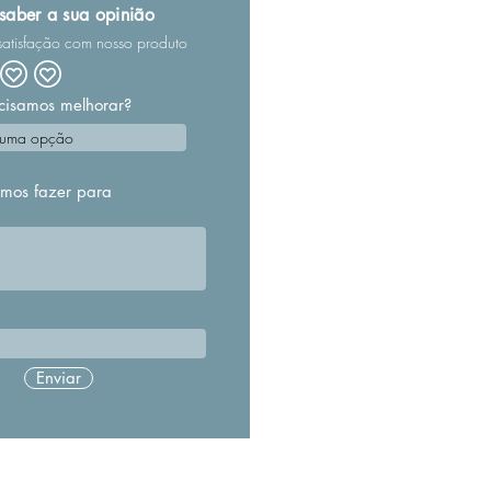
aber a sua opinião
satisfação com nosso produto
cisamos melhorar?
mos fazer para
Enviar