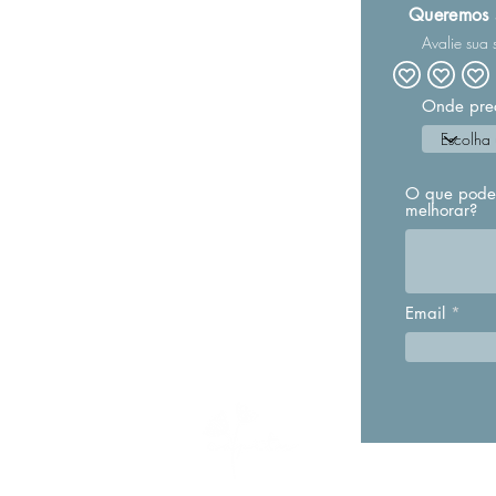
Queremos s
Avalie sua 
NAVEGAÇÃO
CONTATO
Onde pre
TROCAS E DEVOLUÇÕES
POLÍTICAS DE PRIVACIDADE
S 17H
O que pode
SOBRE A CAPITU
melhorar?
PRODUÇÃO
COMO USAR SUA VELA CAPITU
AROMAS
Email