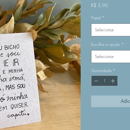
Preço
R$ 5,90
Papel
*
Selecionar
Escolha a opção
*
Selecionar
Quantidade
*
Adic