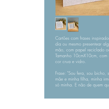
Cartões com frases inspirador
dia ou mesmo presentear algu
mão, com papel reciclado ou
Tamanho 10cmX10cm, com a
cor crua e vidro.
Frase: "Sou fera, sou bicho,
mãe e minha filha, minha ir
só minha. E não de quem qui