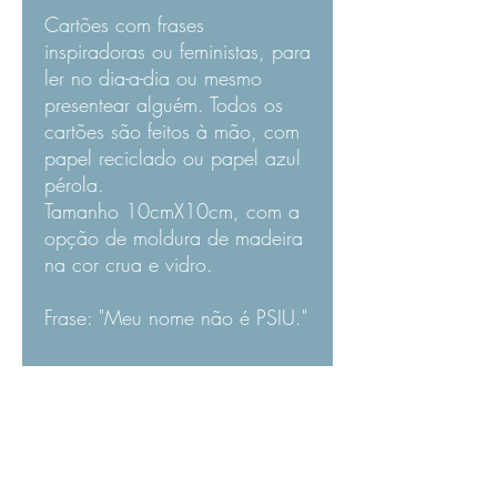
Cartões com frases
inspiradoras ou feministas, para
ler no dia-a-dia ou mesmo
presentear alguém. Todos os
cartões são feitos à mão, com
papel reciclado ou papel azul
pérola.
Tamanho 10cmX10cm, com a
opção de moldura de madeira
na cor crua e vidro.
Frase: "Meu nome não é PSIU."
ATENDIMENTO AO CLIENTE
CONTATO: 51 99645.3144
CAPITU@CAPITUAROMAS.COM
ATENDIMENTO: SEG. À SAB. 10H ÀS 17H